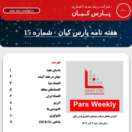
شرکت رتبه بندی اعتباری
...
درخواست رتبه بندی
پـــارس کــیــان
هفته نامه پارس کیان - شماره 15