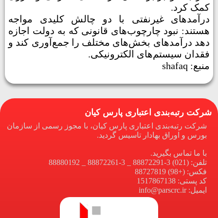
کمک کرد.
درآمدهای غیرنفتی با دو چالش کلیدی مواجه
هستند: نبود چارچوب‌های قانونی که به دولت اجازه
دهد درآمدهای بخش‌های مختلف را جمع‌آوری کند و
فقدان سیستم‌های الکترونیکی.
منبع: shafaq
شرکت رتبه‌بندی اعتباری پارس کیان
شرکت رتبه‌بندی اعتباری پارس کیان، با مجوز رسمی از سازمان
بورس و اوراق بهادار تاسیس گردید.
با ما تماس بگیرید.
تلفن: (021) 3-88872291 _ 3-88872261 _ 88880192
فکس: (+98) 88727819
کد پستی: 1517867138
ایمیل: info@parscrc.ir