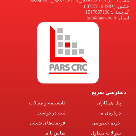
تلفن: (021) 3-88872291 _ 3-88872261 _ 88880192
فکس: (+98) 88727819
کد پستی: 1517867138
ایمیل: info@parscrc.ir
دسترسی سریع
پنل همکاران
دانشنامه و مقالات
درباره‌ی ما
ثبت درخواست
حریم خصوصی
فرصت‌های شغلی
سوالات متداول
تماس با ما