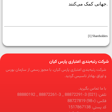
جهانی کمک می‌کنند.
[1]
Shareholders
شرکت رتبه‌بندی اعتباری پارس کیان
شرکت رتبه‌بندی اعتباری پارس کیان، با مجوز رسمی از سازمان بورس
و اوراق بهادار تاسیس گردید.
با ما تماس بگیرید.
تلفن: (021) 3-88872291 _ 3-88872261 _ 88880192
فکس: (+98) 88727819
کد پستی: 1517867138