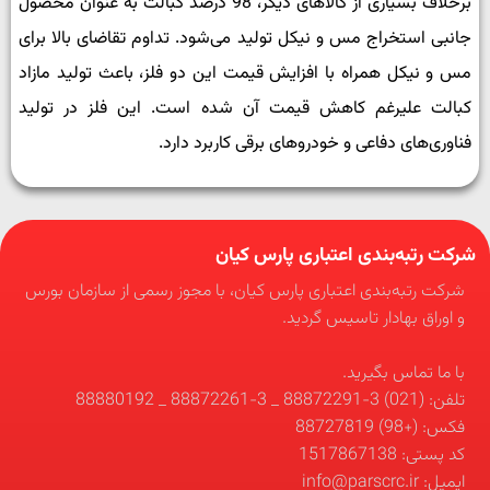
برخلاف بسیاری از کالاهای دیگر، 98 درصد کبالت به عنوان محصول
جانبی استخراج مس و نیکل تولید می­‌شود. تداوم تقاضای بالا برای
مس و نیکل همراه با افزایش قیمت این دو فلز، باعث تولید مازاد
کبالت علیرغم کاهش قیمت آن شده است. این فلز در تولید
فناوری‌های دفاعی و خودروهای برقی کاربرد دارد.
شرکت رتبه‌بندی اعتباری پارس کیان
شرکت رتبه‌بندی اعتباری پارس کیان، با مجوز رسمی از سازمان بورس
و اوراق بهادار تاسیس گردید.
با ما تماس بگیرید.
تلفن: (021) 3-88872291 _ 3-88872261 _ 88880192
فکس: (+98) 88727819
کد پستی: 1517867138
ایمیل: info@parscrc.ir