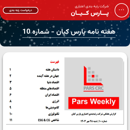
شرکت رتبه بندی اعتباری
...
درخواست رتبه بندی
پـــارس کــیــان
هفته نامه پارس کیان - شماره 10