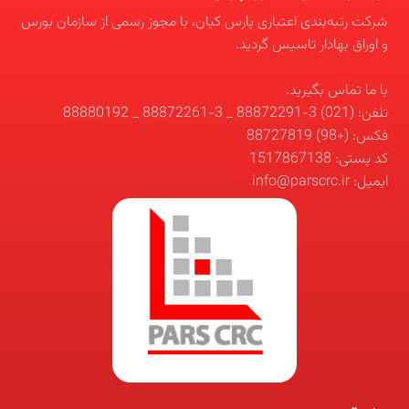
شرکت رتبه‌بندی اعتباری پارس کیان، با مجوز رسمی از سازمان بورس
و اوراق بهادار تاسیس گردید.
با ما تماس بگیرید.
تلفن: (021) 3-88872291 _ 3-88872261 _ 88880192
فکس: (+98) 88727819
کد پستی: 1517867138
ایمیل: info@parscrc.ir