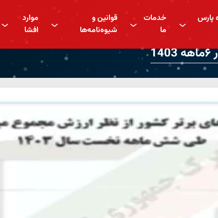
ه پارس
خدمات
قوانین و
موارد
^
^
^
^
ما
شیوه‌نامه‌ها
افشا
1