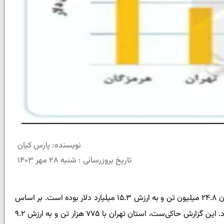
نویسنده: پارس کیان
تاریخ بروزرسانی : شنبه ۲۸ مهر ۱۴۰۳
به گزارش روابط‌عمومی گمرک ایران، در بین ۳۱ استان بیشترین میزان مبادلات تجاری به لحاظ ارزش در ۶ماهه 1403به استان هرمزگان به میزان ۲۴.۸ میلیون تن و به ارزش ۱۵.۳ میلیارد دلار بوده است. بر اساس
این گزارش، گمرکات استان هرمزگان در مجموع ۲۸ درصد از وزن و ۲۶.۳ درصد از ارزش کل مبادلات کشور را در این مدت به خود اختصاص داد. این گزارش‌ حاکی‌ست، استان تهران با ۷۷۵ هزار تن و به ارزش ۹.۲