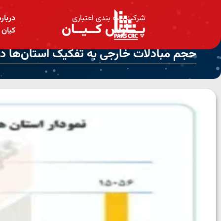
شرکت رتبه بندی اعتباری
دربار
پـــارس کــیــان
کیان
حجم مبادلات خارجی به تفکیک استان‌ها در ۶ماهه 403