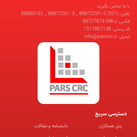
با ما تماس بگیرید.
تلفن: (021) 3-88872291 _ 3-88872261 _ 88880192
فکس: (+98) 88727819
کد پستی: 1517867138
ایمیل: info@parscrc.ir
دسترسی سریع
پنل همکاران
دانشنامه و مقالات