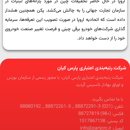
اروپا در حال حاضر تحقیقات چین در مورد یارانه­‌های لبنیات در
سازمان تجارت جهانی را به چالش می­‌کشد. پکن همچنین هشدار
داده است که اتحادیه اروپا در صورت تصویب این تعرفه‌­ها، سرمایه­‌
گذاری شرکت­‌های خودرو برقی چینی و فرصت تغییر صنعت خودروی
خود را از دست خواهد داد.
شرکت رتبه‌بندی اعتباری پارس کیان
شرکت رتبه‌بندی اعتباری پارس کیان، با مجوز رسمی از سازمان بورس
و اوراق بهادار تاسیس گردید.
با ما تماس بگیرید.
تلفن: (021) 3-88872291 _ 3-88872261 _ 88880192
فکس: (+98) 88727819
کد پستی: 1517867138
ایمیل: info@parscrc.ir