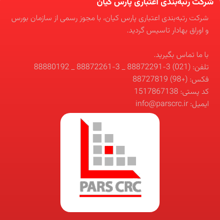
شرکت رتبه‌بندی اعتباری پارس کیان
شرکت رتبه‌بندی اعتباری پارس کیان، با مجوز رسمی از سازمان بورس
و اوراق بهادار تاسیس گردید.
با ما تماس بگیرید.
تلفن: (021) 3-88872291 _ 3-88872261 _ 88880192
فکس: (+98) 88727819
کد پستی: 1517867138
ایمیل: info@parscrc.ir