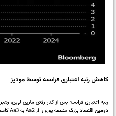
کاهش رتبه اعتباری فرانسه توسط مودیز
رتبه اعتباری فرانسه پس از کنار رفتن مارین لوپن، ره
دومین اقتصاد بزرگ منطقه یورو را از Aa2 به Aa3 کاهش داد. رتبه فرانسه قبلاً توسط موسسه‌های Fitch و S&P به سطحی معادل این کاهش یافته بود.