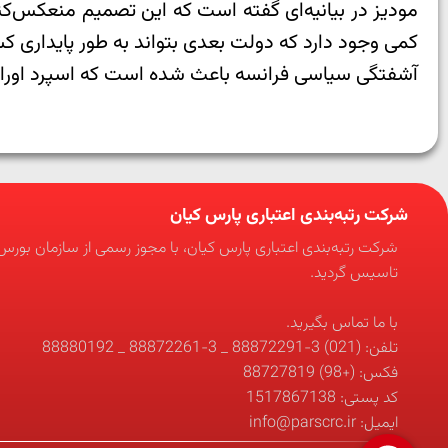
مودیز در بیانیه‌ای گفته است که این تصمیم منعکس‌ک
کمی وجود دارد که دولت بعدی بتواند به طور پایداری 
آشفتگی سیاسی فرانسه باعث شده است که اسپرد اوراق قرضه 
شرکت رتبه‌بندی اعتباری پارس کیان
شرکت رتبه‌بندی اعتباری پارس کیان، با مجوز رسمی از سازمان بورس و
تاسیس گردید.
با ما تماس بگیرید.
تلفن: (021) 3-88872291 _ 3-88872261 _ 88880192
فکس: (+98) 88727819
کد پستی: 1517867138
ایمیل: info@parscrc.ir