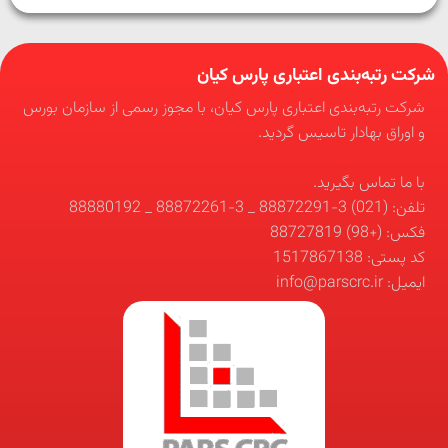
شرکت رتبه‌بندی اعتباری پارس کیان
شرکت رتبه‌بندی اعتباری پارس کیان، با مجوز رسمی از سازمان بورس
و اوراق بهادار تاسیس گردید.
با ما تماس بگیرید.
تلفن: (021) 3-88872291 _ 3-88872261 _ 88880192
فکس: (+98) 88727819
کد پستی: 1517867138
ایمیل: info@parscrc.ir