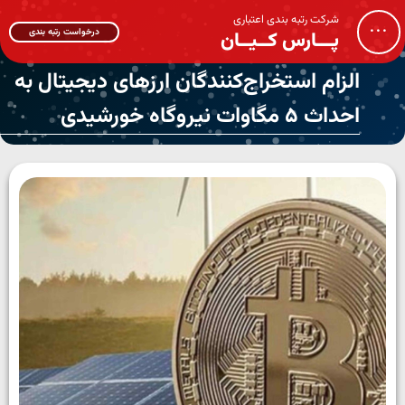
شرکت رتبه بندی اعتباری
...
درخواست رتبه بندی
پـــارس کــیــان
الزام استخراج‌کنندگان ارزهای دیجیتال به
احداث ۵ مگاوات نیروگاه خورشیدی