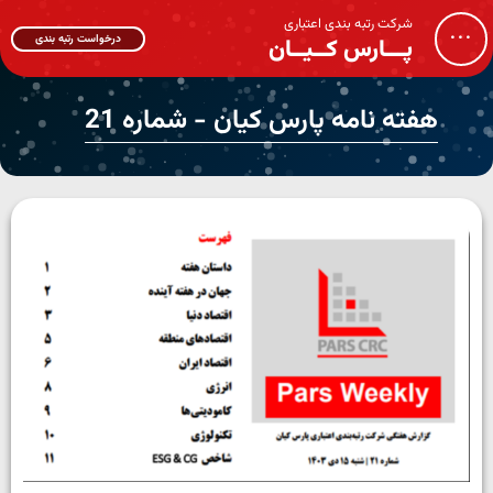
شرکت رتبه بندی اعتباری
...
درخواست رتبه بندی
پـــارس کــیــان
هفته نامه پارس کیان - شماره 21