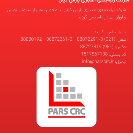
شرکت رتبه‌بندی اعتباری پارس کیان
شرکت رتبه‌بندی اعتباری پارس کیان، با مجوز رسمی از سازمان بورس
و اوراق بهادار تاسیس گردید.
با ما تماس بگیرید.
تلفن: (021) 3-88872291 _ 3-88872261 _ 88880192
فکس: (+98) 88727819
کد پستی: 1517867138
ایمیل: info@parscrc.ir