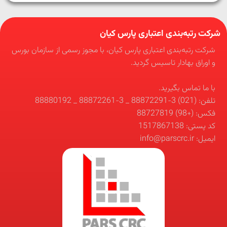
شرکت رتبه‌بندی اعتباری پارس کیان
شرکت رتبه‌بندی اعتباری پارس کیان، با مجوز رسمی از سازمان بورس
و اوراق بهادار تاسیس گردید.
با ما تماس بگیرید.
تلفن: (021) 3-88872291 _ 3-88872261 _ 88880192
فکس: (+98) 88727819
کد پستی: 1517867138
ایمیل: info@parscrc.ir