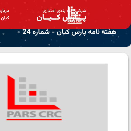
شرکت رتبه بندی اعتباری
دربار
پـــارس کــیــان
کیان
هفته نامه پارس کیان - شماره 24