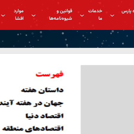
ه پارس
خدمات
قوانین و
موارد
^
^
^
^
ما
شیوه‌نامه‌ها
افشا