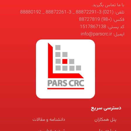
با ما تماس بگیرید.
تلفن: (021) 3-88872291 _ 3-88872261 _ 88880192
فکس: (+98) 88727819
کد پستی: 1517867138
ایمیل: info@parscrc.ir
دسترسی سریع
پنل همکاران
دانشنامه و مقالات