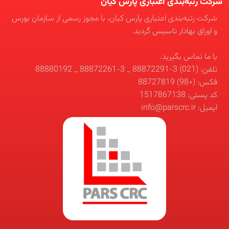
شرکت رتبه‌بندی اعتباری پارس کیان
شرکت رتبه‌بندی اعتباری پارس کیان، با مجوز رسمی از سازمان بورس
و اوراق بهادار تاسیس گردید.
با ما تماس بگیرید.
تلفن: (021) 3-88872291 _ 3-88872261 _ 88880192
فکس: (+98) 88727819
کد پستی: 1517867138
ایمیل: info@parscrc.ir