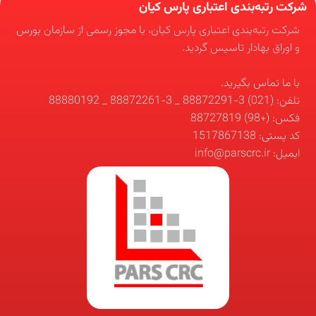
شرکت رتبه‌بندی اعتباری پارس کیان
شرکت رتبه‌بندی اعتباری پارس کیان، با مجوز رسمی از سازمان بورس
و اوراق بهادار تاسیس گردید.
با ما تماس بگیرید.
تلفن: (021) 3-88872291 _ 3-88872261 _ 88880192
فکس: (+98) 88727819
کد پستی: 1517867138
ایمیل: info@parscrc.ir