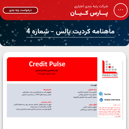
شرکت رتبه بندی اعتباری
...
درخواست رتبه بندی
پـــارس کــیــان
ماهنامه کردیت پالس - شماره 4