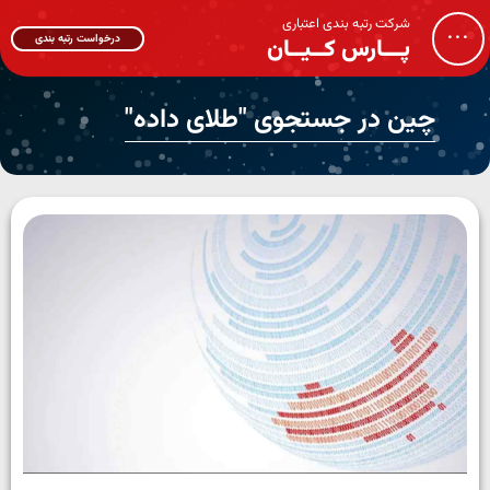
شرکت رتبه بندی اعتباری
...
درخواست رتبه بندی
پـــارس کــیــان
چین در جستجوی "طلای داده"