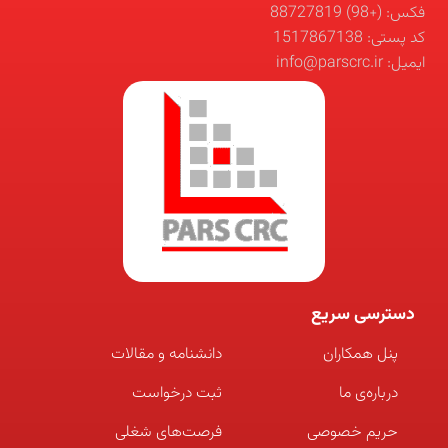
فکس: (+98) 88727819
کد پستی: 1517867138
ایمیل: info@parscrc.ir
دسترسی سریع
پنل همکاران
دانشنامه و مقالات
درباره‌ی ما
ثبت درخواست
حریم خصوصی
فرصت‌های شغلی