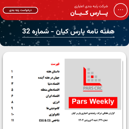
شرکت رتبه بندی اعتباری
...
درخواست رتبه بندی
پـــارس کــیــان
هفته نامه پارس کیان - شماره 32