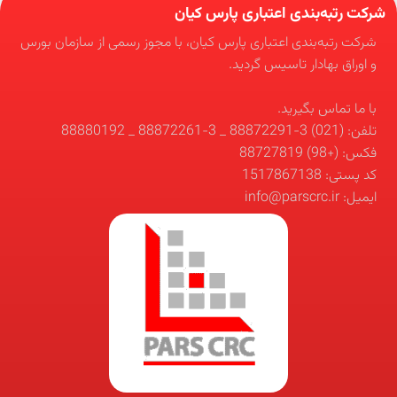
شرکت رتبه‌بندی اعتباری پارس کیان
شرکت رتبه‌بندی اعتباری پارس کیان، با مجوز رسمی از سازمان بورس
و اوراق بهادار تاسیس گردید.
با ما تماس بگیرید.
تلفن: (021) 3-88872291 _ 3-88872261 _ 88880192
فکس: (+98) 88727819
کد پستی: 1517867138
ایمیل: info@parscrc.ir