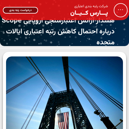
شرکت رتبه بندی اعتباری
...
درخواست رتبه بندی
پـــارس کــیــان
هشدار آژانس اعتبارسنجی اروپایی Scope
درباره احتمال کاهش رتبه اعتباری ایالات
متحده