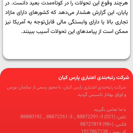
هرچند وقوع این تحولات را در کوتاه‌مدت بعید دانست.
در
پایان، این گزارش هشدار می‌دهد که کشورهای دارای مازاد
تجاری بالا یا دارای وابستگی مالی قابل‌توجه به آمریکا نیز
ممکن است از پیامدهای این تحولات آسیب ببینند.
شرکت رتبه‌بندی اعتباری پارس کیان
شرکت رتبه‌بندی اعتباری پارس کیان، با مجوز رسمی از سازمان بورس
و اوراق بهادار تاسیس گردید.
با ما تماس بگیرید.
تلفن: (021) 3-88872291 _ 3-88872261 _ 88880192
فکس: (+98) 88727819
کد پستی: 1517867138