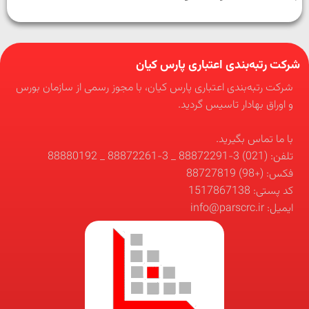
شرکت رتبه‌بندی اعتباری پارس کیان
شرکت رتبه‌بندی اعتباری پارس کیان، با مجوز رسمی از سازمان بورس
و اوراق بهادار تاسیس گردید.
با ما تماس بگیرید.
تلفن: (021) 3-88872291 _ 3-88872261 _ 88880192
فکس: (+98) 88727819
کد پستی: 1517867138
ایمیل: info@parscrc.ir