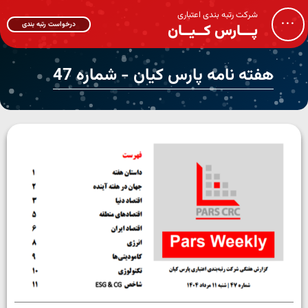
شرکت رتبه بندی اعتباری
...
درخواست رتبه بندی
پـــارس کــیــان
هفته نامه پارس کیان - شماره 47