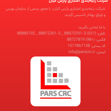
شرکت رتبه‌بندی اعتباری پارس کیان
شرکت رتبه‌بندی اعتباری پارس کیان، با مجوز رسمی از سازمان بورس
و اوراق بهادار تاسیس گردید.
با ما تماس بگیرید.
تلفن: (021) 3-88872291 _ 3-88872261 _ 88880192
فکس: (+98) 88727819
کد پستی: 1517867138
ایمیل: info@parscrc.ir