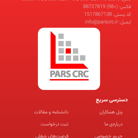
فکس: (+98) 88727819
کد پستی: 1517867138
ایمیل: info@parscrc.ir
دسترسی سریع
پنل همکاران
دانشنامه و مقالات
درباره‌ی ما
ثبت درخواست
حریم خصوصی
فرصت‌های شغلی