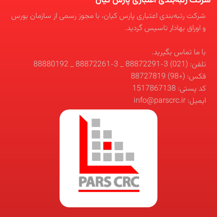
شرکت رتبه‌بندی اعتباری پارس کیان
شرکت رتبه‌بندی اعتباری پارس کیان، با مجوز رسمی از سازمان بورس
و اوراق بهادار تاسیس گردید.
با ما تماس بگیرید.
تلفن: (021) 3-88872291 _ 3-88872261 _ 88880192
فکس: (+98) 88727819
کد پستی: 1517867138
ایمیل: info@parscrc.ir