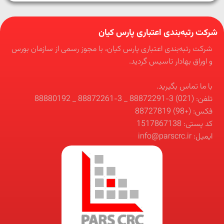
شرکت رتبه‌بندی اعتباری پارس کیان
شرکت رتبه‌بندی اعتباری پارس کیان، با مجوز رسمی از سازمان بورس
و اوراق بهادار تاسیس گردید.
با ما تماس بگیرید.
تلفن: (021) 3-88872291 _ 3-88872261 _ 88880192
فکس: (+98) 88727819
کد پستی: 1517867138
ایمیل: info@parscrc.ir